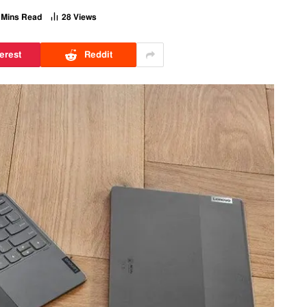
 Mins Read
28
Views
erest
Reddit