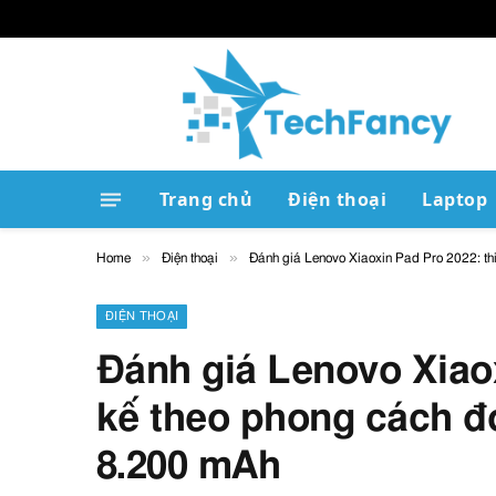
Trang chủ
Điện thoại
Laptop
»
»
Home
Điện thoại
Đánh giá Lenovo Xiaoxin Pad Pro 2022: thi
ĐIỆN THOẠI
Đánh giá Lenovo Xiaox
kế theo phong cách đơ
8.200 mAh