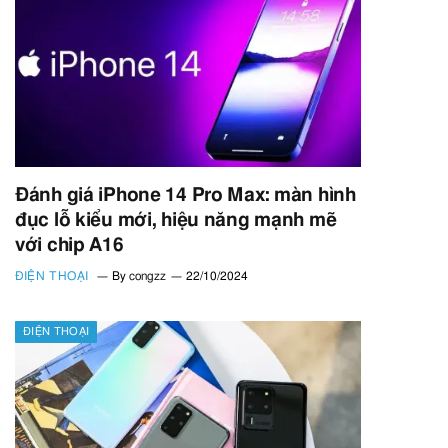
Đánh giá iPhone 14 Pro Max: màn hình
đục lỗ kiểu mới, hiệu năng mạnh mẽ
với chip A16
ĐIỆN THOẠI
By
congzz
22/10/2024
ĐIỆN THOẠI