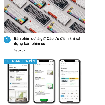
Bàn phím cơ là gì? Các ưu điểm khi sử
dụng bàn phím cơ
By
congzz
ỨNG DỤNG PHẦN MỀM