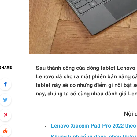
Sau thành công của dòng tablet Lenovo 
SHARE
Lenovo đã cho ra mắt phiên bản nâng cấ
tablet này sẽ có những điểm gì nổi bật 
nay, chúng ta sẽ cùng nhau đánh giá Le
Nội 
Lenovo Xiaoxin Pad Pro 2022 theo 
Khung hình sống động, chân thực v