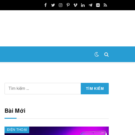
Facebook
Twitter
Instagram
Pinterest
Vimeo
LinkedIn
Telegram
Flickr
RSS
Bài Mới
ĐIỆN THOẠI