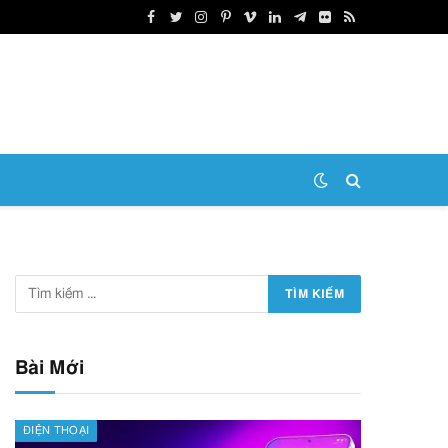
Facebook
Twitter
Instagram
Pinterest
Vimeo
LinkedIn
Telegram
Flickr
RSS
Bài Mới
ĐIỆN THOẠI