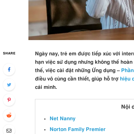
Ngày nay, trẻ em được tiếp xúc với inter
SHARE
hạn việc sử dụng nhưng không thể hoàn 
thế, việc cài đặt những Ứng dụng –
Phầ
điều vô cùng cần thiết, giúp hỗ trợ
hiệu 
cái mình.
Nội 
Net Nanny
Norton Family Premier