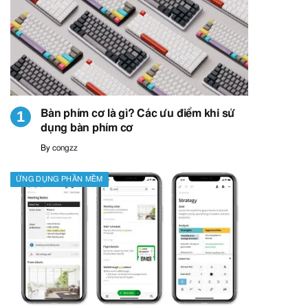
Bàn phím cơ là gì? Các ưu điểm khi sử
dụng bàn phím cơ
By
congzz
ỨNG DỤNG PHẦN MỀM