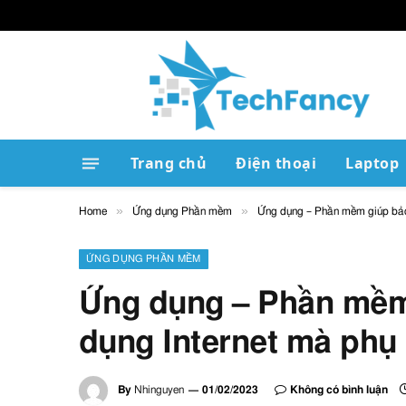
Trang chủ
Điện thoại
Laptop
»
»
Home
Ứng dụng Phần mềm
Ứng dụng – Phần mềm giúp bảo v
ỨNG DỤNG PHẦN MỀM
Ứng dụng – Phần mềm 
dụng Internet mà phụ 
By
Nhinguyen
01/02/2023
Không có bình luận