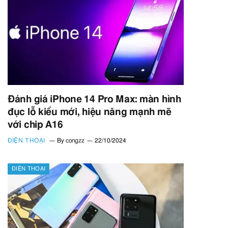
Đánh giá iPhone 14 Pro Max: màn hình
đục lỗ kiểu mới, hiệu năng mạnh mẽ
với chip A16
ĐIỆN THOẠI
By
congzz
22/10/2024
ĐIỆN THOẠI