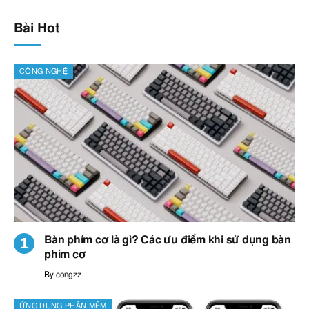
Bài Hot
CÔNG NGHỆ
Bàn phím cơ là gì? Các ưu điểm khi sử dụng bàn
phím cơ
By
congzz
ỨNG DỤNG PHẦN MỀM