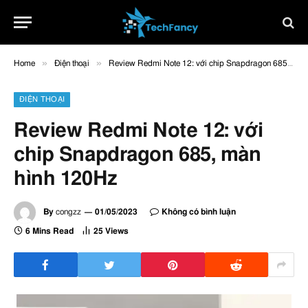
»
»
Home
Điện thoại
Review Redmi Note 12: với chip Snapdragon 685, màn hình 120Hz
ĐIỆN THOẠI
Review Redmi Note 12: với
chip Snapdragon 685, màn
hình 120Hz
By
congzz
01/05/2023
Không có bình luận
6 Mins Read
25
Views