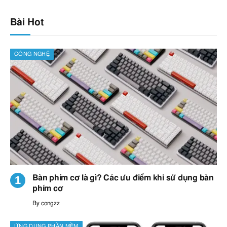
Bài Hot
CÔNG NGHỆ
Bàn phím cơ là gì? Các ưu điểm khi sử dụng bàn
phím cơ
By
congzz
ỨNG DỤNG PHẦN MỀM