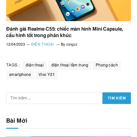
Đánh giá Realme C55: chiếc màn hình Mini Capsule,
cấu hình tốt trong phân khúc
12/04/2023
ĐIỆN THOẠI
By
congzz
TAGS :
điện thoại
điện thoại tầm trung
Phong cách
smartphone
Vivo Y21
Bài Mới