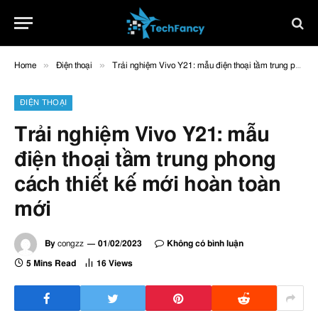
»
»
Home
Điện thoại
Trải nghiệm Vivo Y21: mẫu điện thoại tầm trung phong cách thiết kế mới hoàn toàn mới
ĐIỆN THOẠI
Trải nghiệm Vivo Y21: mẫu
điện thoại tầm trung phong
cách thiết kế mới hoàn toàn
mới
By
congzz
01/02/2023
Không có bình luận
5 Mins Read
16
Views