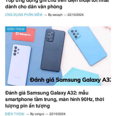
Top ứng dụng ghi chú trên điện thoại tốt nhất
dành cho dân văn phòng
ỨNG DỤNG PHẦN MỀM
By
secaph
22/10/2024
ĐIỆN THOẠI
Đánh giá Samsung Galaxy A32: mẫu
smartphone tầm trung, màn hình 90Hz, thời
lượng pin ấn tượng
ĐIỆN THOẠI
By
congzz
22/10/2024