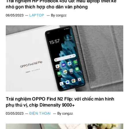
Trải nghiệm HP ProBook 450 G9: mẫu laptop thiết kế
nhỏ gọn thích hợp cho dân văn phòng
06/05/2023
LAPTOP
By
congzz
Trải nghiệm OPPO Find N2 Flip: với chiếc màn hình
phụ thú vị, chip Dimensity 9000+
03/05/2023
ĐIỆN THOẠI
By
congzz