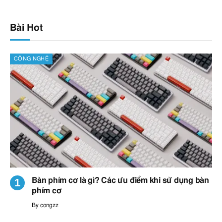
Bài Hot
CÔNG NGHỆ
Bàn phím cơ là gì? Các ưu điểm khi sử dụng bàn
phím cơ
By
congzz