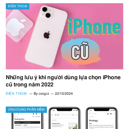
ĐIỆN THOẠI
Những lưu ý khi người dùng lựa chọn iPhone
cũ trong năm 2022
ĐIỆN THOẠI
By
congzz
22/10/2024
ỨNG DỤNG PHẦN MỀM