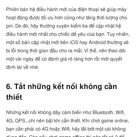
Phiên bản hệ điều hành mới của điện thoại sẽ giúp máy
hoạt động được tối ưu hơn cũng như tăng thời lượng cho
pin. Do đó, hãy thường xuyên kiểm tra để cập nhật hệ
điều hành mới nhất cho chiếc dế yêu của bạn. Tuy nhiên,
một số bản cập nhật mới trên iOS hay Android thường sẽ
bị lỗi trong thời gian đầu cho ra mắt. Vì thế, nên theo dõi
một vài ngày để có đánh giá rõ ràng hơn rồi mới quyết
định tải về nhé.
6. Tắt những kết nối không cần
thiết
Những kết nối không dây cảm biến như Bluetooth, Wifi,
4G, GPS…chỉ nên bật khi cần thiết. Khi chơi game online,
bạn cần phải có 4G hoặc Wifi, hãy tắt bớt một cái không