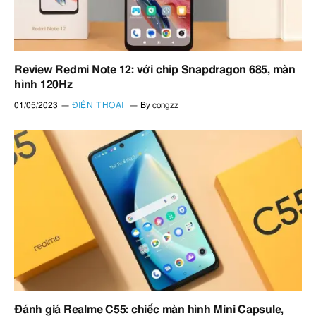
Review Redmi Note 12: với chip Snapdragon 685, màn
hình 120Hz
01/05/2023
ĐIỆN THOẠI
By
congzz
Đánh giá Realme C55: chiếc màn hình Mini Capsule,