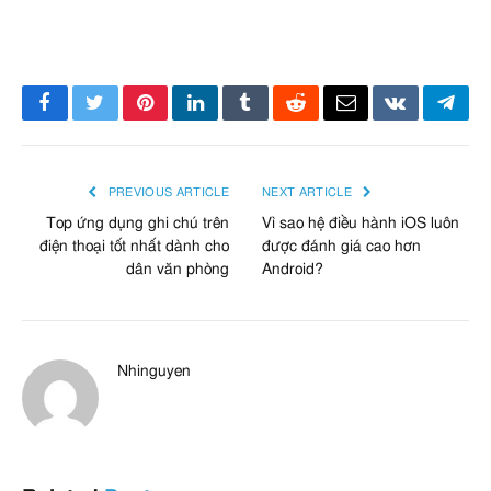
Facebook
Twitter
Pinterest
LinkedIn
Tumblr
Reddit
Email
VKontakte
Tele
PREVIOUS ARTICLE
NEXT ARTICLE
Top ứng dụng ghi chú trên
Vì sao hệ điều hành iOS luôn
điện thoại tốt nhất dành cho
được đánh giá cao hơn
dân văn phòng
Android?
Nhinguyen