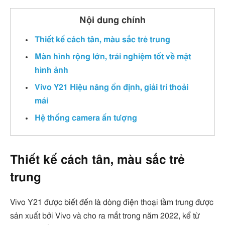
Nội dung chính
Thiết kế cách tân, màu sắc trẻ trung
Màn hình rộng lớn, trải nghiệm tốt về mặt
hình ảnh
Vivo Y21 Hiệu năng ổn định, giải trí thoải
mái
Hệ thống camera ấn tượng
Thiết kế cách tân, màu sắc trẻ
trung
Vivo Y21 được biết đến là dòng điện thoại tầm trung được
sản xuất bởi Vivo và cho ra mắt trong năm 2022, kể từ