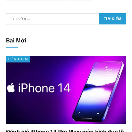
Bài Mới
ĐIỆN THOẠI