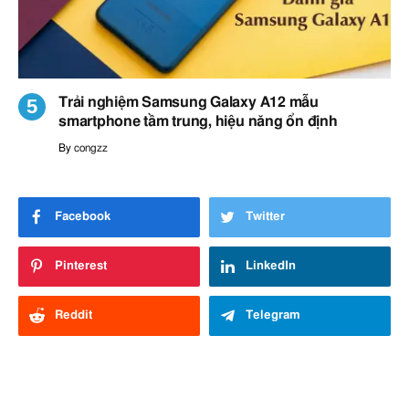
Trải nghiệm Samsung Galaxy A12 mẫu
smartphone tầm trung, hiệu năng ổn định
By
congzz
Facebook
Twitter
Pinterest
LinkedIn
Reddit
Telegram