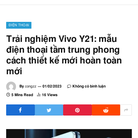
ĐIỆN THOẠI
Trải nghiệm Vivo Y21: mẫu
điện thoại tầm trung phong
cách thiết kế mới hoàn toàn
mới
By
congzz
01/02/2023
Không có bình luận
5 Mins Read
16
Views