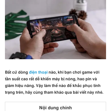
Bất cứ dòng
điện thoại
nào, khi bạn chơi game với
tần suất cao rất dễ khiến máy bị nóng, hao pin và
giảm hiệu năng. Vậy làm thế nào để khắc phục tình
trạng trên, hãy cùng tham khảo qua bài viết này nhé.
Nội dung chính