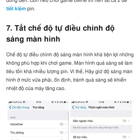
dùng đến. Còn nếu chơi game offline thì nên tắt cả 2 để
tiết kiệm
pin.
7. Tắt chế độ tự điều chỉnh độ
sáng màn hình
Chế độ tự điều chỉnh độ sáng màn hình khá tiện lợi những
không phù hợp khi chơi game. Màn hình quá sáng sẽ làm
tiêu tốn khá nhiều lượng pin. Vì thế, Hãy giữ độ sáng màn
hình ở mức vừa phải, ổn định, tránh quá sáng sẽ khiến
nhiệt độ của máy tăng cao.