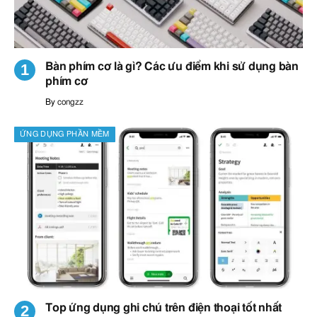
Bàn phím cơ là gì? Các ưu điểm khi sử dụng bàn
phím cơ
By
congzz
ỨNG DỤNG PHẦN MỀM
Top ứng dụng ghi chú trên điện thoại tốt nhất