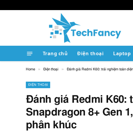
Trang chủ
Điện thoại
Laptop
»
»
Home
Điện thoại
Đánh giá Redmi K60: trải nghiệm toàn diệ
ĐIỆN THOẠI
Đánh giá Redmi K60: t
Snapdragon 8+ Gen 1,
phân khúc