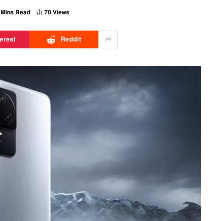
 Mins Read
70
Views
erest
Reddit