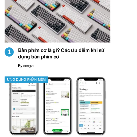
Bàn phím cơ là gì? Các ưu điểm khi sử
dụng bàn phím cơ
By
congzz
ỨNG DỤNG PHẦN MỀM