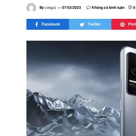
By
congzz
07/03/2023
Không có bình luận
6
Facebook
Twitter
Pint