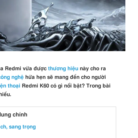
ủa Redmi vừa được
thương hiệu
này cho ra
công nghệ
hứa hẹn sẽ mang đến cho người
iện thoại
Redmi K60 có gì nổi bật? Trong bài
hiểu.
dung chính
ch, sang trọng