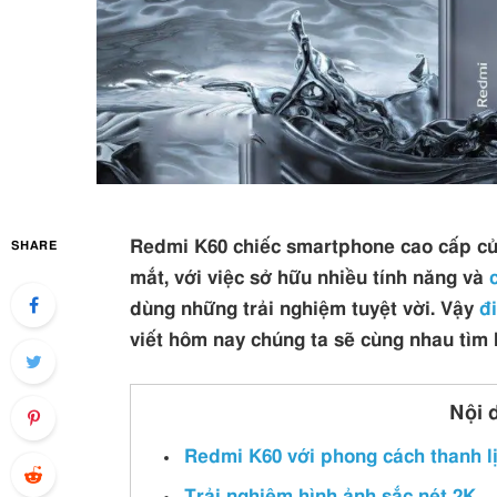
Redmi K60 chiếc smartphone cao cấp c
SHARE
mắt, với việc sở hữu nhiều tính năng và
dùng những trải nghiệm tuyệt vời. Vậy
đ
viết hôm nay chúng ta sẽ cùng nhau tìm 
Nội 
Redmi K60 với phong cách thanh lị
Trải nghiệm hình ảnh sắc nét 2K