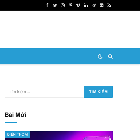
Facebook
Twitter
Instagram
Pinterest
Vimeo
LinkedIn
Telegram
Flickr
RSS
Bài Mới
ĐIỆN THOẠI