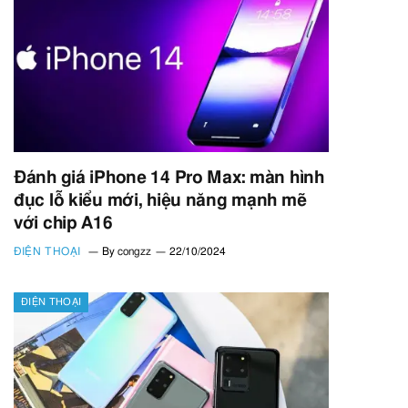
Đánh giá iPhone 14 Pro Max: màn hình
đục lỗ kiểu mới, hiệu năng mạnh mẽ
với chip A16
ĐIỆN THOẠI
By
congzz
22/10/2024
ĐIỆN THOẠI