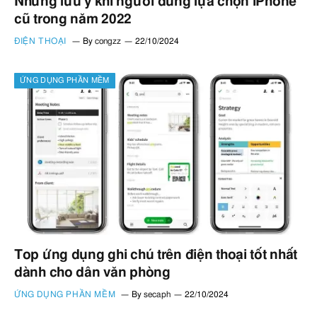
Những lưu ý khi người dùng lựa chọn iPhone
cũ trong năm 2022
ĐIỆN THOẠI
By
congzz
22/10/2024
ỨNG DỤNG PHẦN MỀM
Top ứng dụng ghi chú trên điện thoại tốt nhất
dành cho dân văn phòng
ỨNG DỤNG PHẦN MỀM
By
secaph
22/10/2024