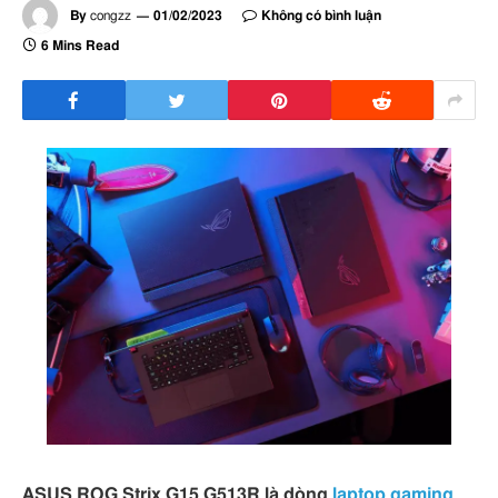
By
congzz
01/02/2023
Không có bình luận
6 Mins Read
ASUS ROG Strix G15 G513R là dòng
laptop gaming