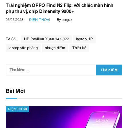
Trải nghiệm OPPO Find N2 Flip: với chiếc màn hình
phụ thú vị, chip Dimensity 9000+
03/05/2023
ĐIỆN THOẠI
By
congzz
TAGS :
HP Pavilion X360 14 2022
laptop HP
laptop văn phòng
nhược điểm
Thiết kế
Bài Mới
ĐIỆN THOẠI