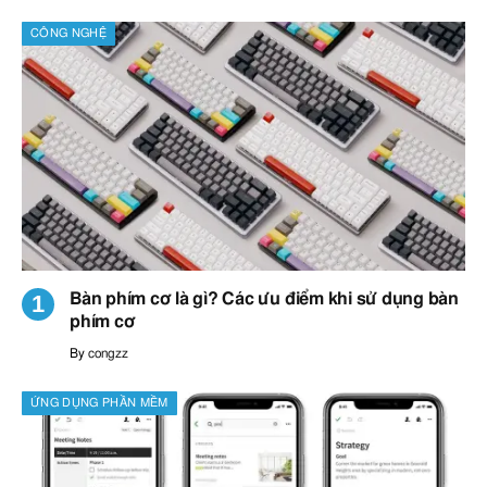
CÔNG NGHỆ
Bàn phím cơ là gì? Các ưu điểm khi sử dụng bàn
phím cơ
By
congzz
ỨNG DỤNG PHẦN MỀM