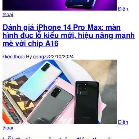
Điện
thoại
Đánh giá iPhone 14 Pro Max: màn
hình đục lỗ kiểu mới, hiệu năng mạnh
mẽ với chip A16
Điện thoại
By
congzz
22/10/2024
Điện
thoại