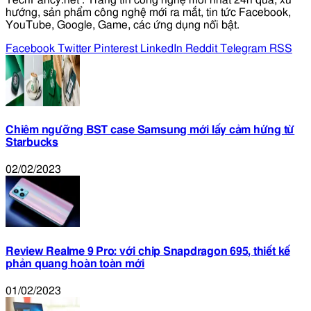
hướng, sản phẩm công nghệ mới ra mắt, tin tức Facebook,
YouTube, Google, Game, các ứng dụng nổi bật.
Facebook
Twitter
Pinterest
LinkedIn
Reddit
Telegram
RSS
Chiêm ngưỡng BST case Samsung mới lấy cảm hứng từ
Starbucks
02/02/2023
Review Realme 9 Pro: với chip Snapdragon 695, thiết kế
phản quang hoàn toàn mới
01/02/2023