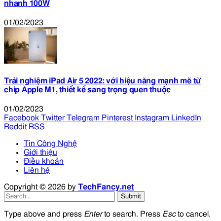
nhanh 100W
01/02/2023
Trải nghiệm iPad Air 5 2022: với hiệu năng mạnh mẽ từ
chip Apple M1, thiết kế sang trọng quen thuộc
01/02/2023
Facebook
Twitter
Telegram
Pinterest
Instagram
LinkedIn
Reddit
RSS
Tin Công Nghệ
Giới thiệu
Điều khoản
Liên hệ
Copyright © 2026 by
TechFancy.net
Submit
Type above and press
Enter
to search. Press
Esc
to cancel.