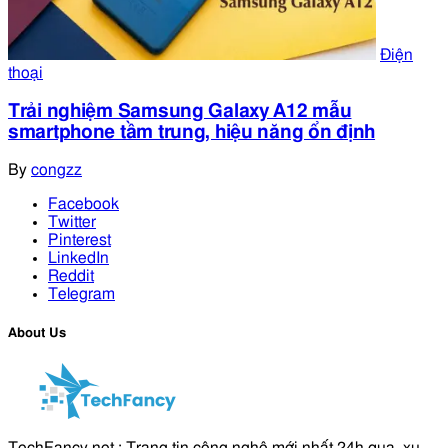
Điện
thoại
Trải nghiệm Samsung Galaxy A12 mẫu
smartphone tầm trung, hiệu năng ổn định
By
congzz
Facebook
Twitter
Pinterest
LinkedIn
Reddit
Telegram
About Us
TechFancy.net : Trang tin công nghệ mới nhất 24h qua, xu