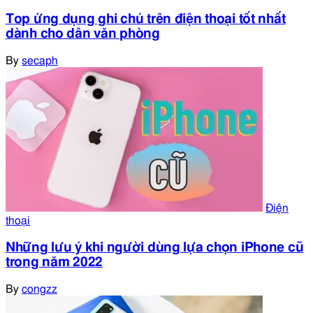
Top ứng dụng ghi chú trên điện thoại tốt nhất
dành cho dân văn phòng
By
secaph
Điện
thoại
Những lưu ý khi người dùng lựa chọn iPhone cũ
trong năm 2022
By
congzz