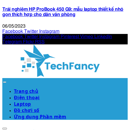
Trải nghiệm HP ProBook 450 G9: mẫu laptop thiết kế nhỏ
gọn thích hợp cho dân văn phòng
06/05/2023
Facebook
Twitter
Instagram
Facebook
Twitter
Instagram
Pinterest
Vimeo
LinkedIn
Telegram
Flickr
RSS
Trang chủ
Điện thoại
Laptop
Đồ chơi số
Ứng dụng Phần mềm