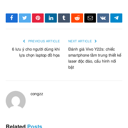
Facebook
Twitter
Pinterest
LinkedIn
Tumblr
Reddit
Email
VKontakte
Tele
PREVIOUS ARTICLE
NEXT ARTICLE
6 lưu ý cho người dùng khi
Đánh giá Vivo Y22s: chiếc
lựa chọn laptop đồ họa
smartphone tầm trung thiết kế
laser độc đáo, cấu hình nổi
bật
congzz
Related
Posts