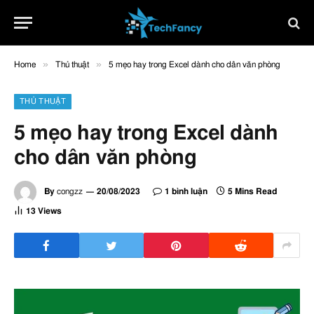
»
»
Home
Thủ thuật
5 mẹo hay trong Excel dành cho dân văn phòng
THỦ THUẬT
5 mẹo hay trong Excel dành
cho dân văn phòng
By
congzz
20/08/2023
1 bình luận
5 Mins Read
13
Views