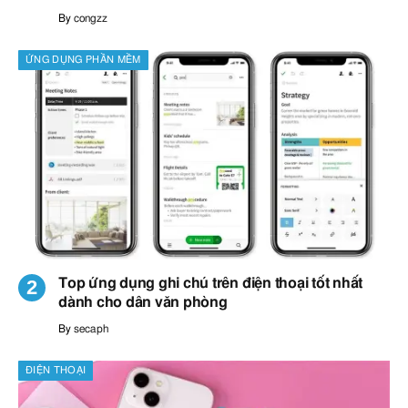
By
congzz
ỨNG DỤNG PHẦN MỀM
Top ứng dụng ghi chú trên điện thoại tốt nhất
dành cho dân văn phòng
By
secaph
ĐIỆN THOẠI