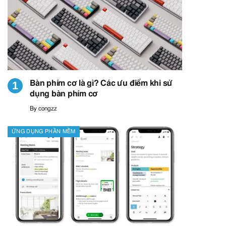
Bàn phím cơ là gì? Các ưu điểm khi sử
dụng bàn phím cơ
By
congzz
ỨNG DỤNG PHẦN MỀM