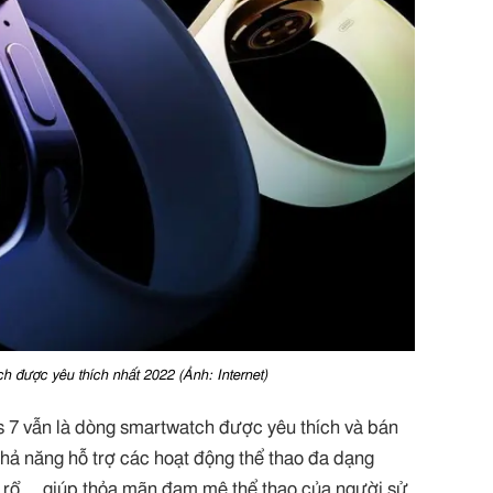
h được yêu thích nhất 2022 (Ảnh: Internet)
s 7 vẫn là dòng smartwatch được yêu thích và bán
khả năng hỗ trợ các hoạt động thể thao đa dạng
g rổ,… giúp thỏa mãn đam mê thể thao của người sử