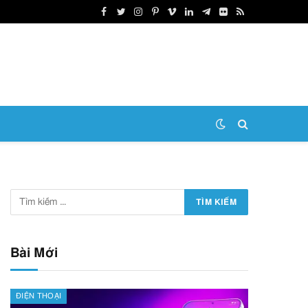
Facebook
Twitter
Instagram
Pinterest
Vimeo
LinkedIn
Telegram
Flickr
RSS
Bài Mới
ĐIỆN THOẠI