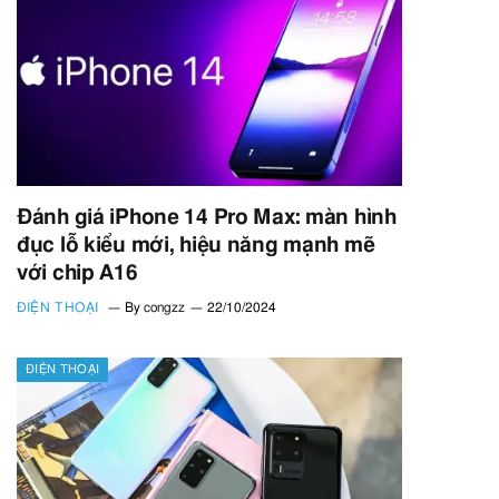
Đánh giá iPhone 14 Pro Max: màn hình
đục lỗ kiểu mới, hiệu năng mạnh mẽ
với chip A16
ĐIỆN THOẠI
By
congzz
22/10/2024
ĐIỆN THOẠI