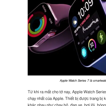
Apple Watch Series 7 là smartwatc
Từ khi ra mắt cho tớ nay, Apple Watch Serie
chạy nhất của Apple. Thiết bị được trang bị 
khác nhau như chạy bộ, đạp xe, bơi lội, bón