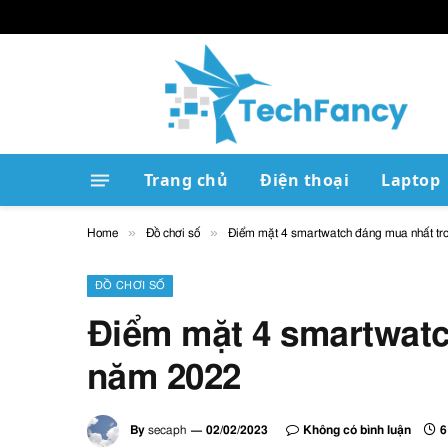
Trang chủ
Điện thoại
Laptop
»
»
Home
Đồ chơi số
Điểm mặt 4 smartwatch đáng mua nhất t
ĐỒ CHƠI SỐ
Điểm mặt 4 smartwatc
năm 2022
By
secaph
02/02/2023
Không có bình luận
6