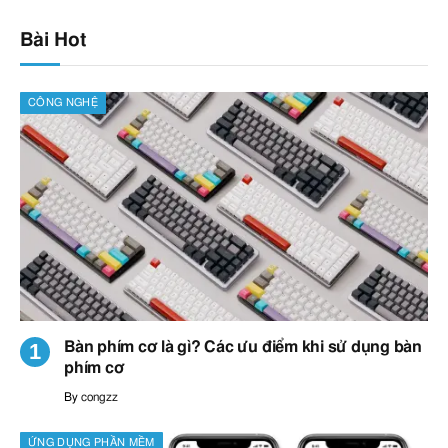
Bài Hot
CÔNG NGHỆ
Bàn phím cơ là gì? Các ưu điểm khi sử dụng bàn
phím cơ
By
congzz
ỨNG DỤNG PHẦN MỀM