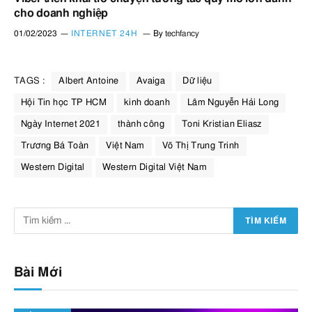
cho doanh nghiệp
01/02/2023
INTERNET 24H
By
techfancy
TAGS :
Albert Antoine
Avaiga
Dữ liệu
Hội Tin học TP HCM
kinh doanh
Lâm Nguyễn Hải Long
Ngày Internet 2021
thành công
Toni Kristian Eliasz
Trương Bá Toàn
Việt Nam
Võ Thị Trung Trinh
Western Digital
Western Digital Việt Nam
Bài Mới