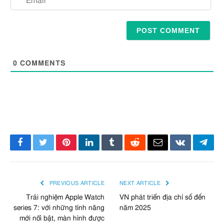
0
COMMENTS
Facebook
Twitter
Pinterest
LinkedIn
Tumblr
Reddit
Email
VKontakte
Tele
PREVIOUS ARTICLE
NEXT ARTICLE
Trải nghiệm Apple Watch
VN phát triển địa chỉ số đến
series 7: với những tính năng
năm 2025
mới nổi bật, màn hình được